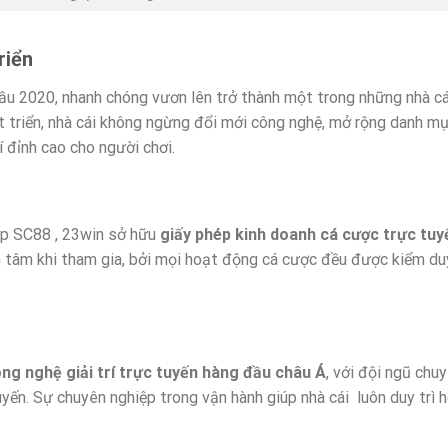
riển
 2020, nhanh chóng vươn lên trở thành một trong những nhà cái 
 triển, nhà cái không ngừng đổi mới công nghệ, mở rộng danh mục
í đỉnh cao cho người chơi.
áp SC88 , 23win sở hữu
giấy phép kinh doanh cá cược trực tuy
n tâm khi tham gia, bởi mọi hoạt động cá cược đều được kiểm d
ng nghệ giải trí trực tuyến hàng đầu châu Á
, với đội ngũ chu
yến. Sự chuyên nghiệp trong vận hành giúp nhà cái luôn duy trì 