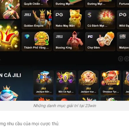
Những danh mục giải trí tại 23win
 ứng nhu cầu của mọi cược thủ: