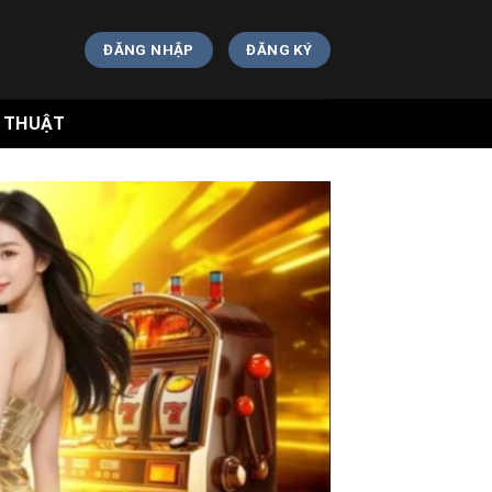
ĐĂNG NHẬP
ĐĂNG KÝ
 THUẬT