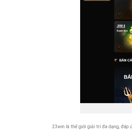
23win là thế giới giải trí đa dạng, đáp