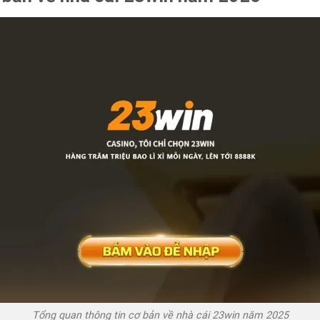
Tổng quan thông tin cơ bản về nhà cái 23win năm 2025