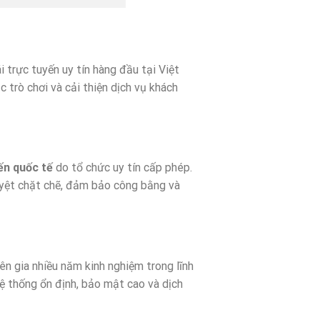
trực tuyến uy tín hàng đầu tại Việt
 trò chơi và cải thiện dịch vụ khách
ến quốc tế
do tổ chức uy tín cấp phép.
uyệt chặt chẽ, đảm bảo công bằng và
yên gia nhiều năm kinh nghiệm trong lĩnh
hệ thống ổn định, bảo mật cao và dịch