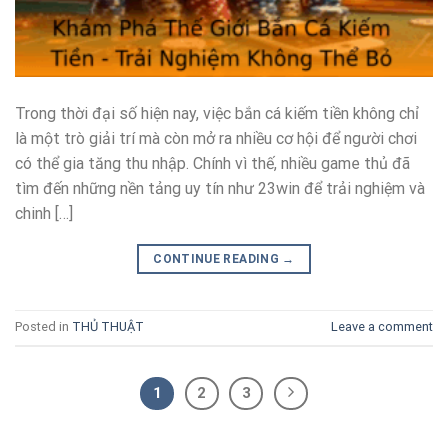
Trong thời đại số hiện nay, việc bắn cá kiếm tiền không chỉ
là một trò giải trí mà còn mở ra nhiều cơ hội để người chơi
có thể gia tăng thu nhập. Chính vì thế, nhiều game thủ đã
tìm đến những nền tảng uy tín như 23win để trải nghiệm và
chinh […]
CONTINUE READING
→
Posted in
THỦ THUẬT
Leave a comment
1
2
3