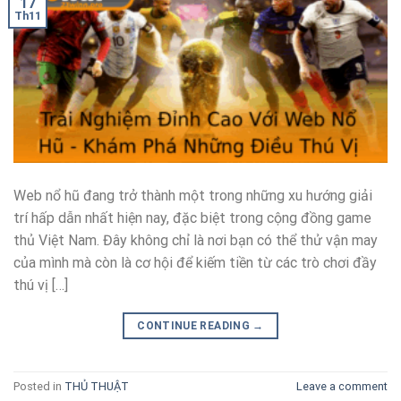
17
Th11
Web nổ hũ đang trở thành một trong những xu hướng giải
trí hấp dẫn nhất hiện nay, đặc biệt trong cộng đồng game
thủ Việt Nam. Đây không chỉ là nơi bạn có thể thử vận may
của mình mà còn là cơ hội để kiếm tiền từ các trò chơi đầy
thú vị […]
CONTINUE READING
→
Posted in
THỦ THUẬT
Leave a comment