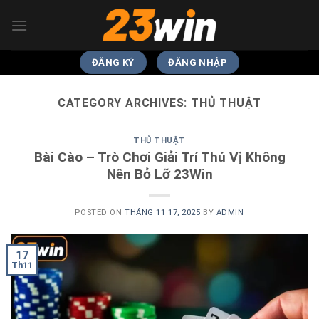
Skip
to
content
ĐĂNG KÝ
ĐĂNG NHẬP
CATEGORY ARCHIVES:
THỦ THUẬT
THỦ THUẬT
Bài Cào – Trò Chơi Giải Trí Thú Vị Không
Nên Bỏ Lỡ 23Win
POSTED ON
THÁNG 11 17, 2025
BY
ADMIN
17
Th11