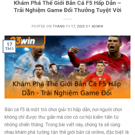
Khám Phá Thế Giới Bắn Cá F5 Hấp Dẫn –
Trải Nghiệm Game Đổi Thưởng Tuyệt Vời
POSTED ON
THÁNG 11 17, 2025
BY
ADMIN
17
Th11
Bắn cá f5 là một trò chơi giải trí hấp dẫn, nơi người chơi
không chỉ được thư giãn mà còn có cơ hội kiếm tiền từ
những chiến thắng. Trong bài viết này, chúng ta sẽ cùng
nhau khám phá tường tận thế giới bắn cá online, đặc biệt là