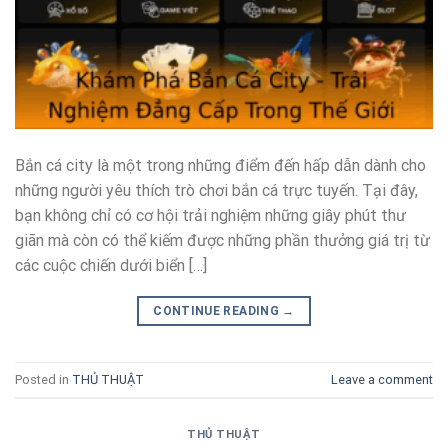
Bắn cá city là một trong những điểm đến hấp dẫn dành cho
những người yêu thích trò chơi bắn cá trực tuyến. Tại đây,
bạn không chỉ có cơ hội trải nghiệm những giây phút thư
giãn mà còn có thể kiếm được những phần thưởng giá trị từ
các cuộc chiến dưới biển […]
CONTINUE READING
→
Posted in
THỦ THUẬT
Leave a comment
THỦ THUẬT