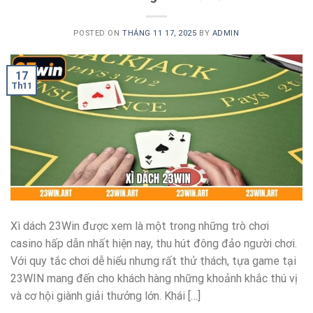
POSTED ON
THÁNG 11 17, 2025
BY
ADMIN
17
Th11
Xì dách 23Win được xem là một trong những trò chơi
casino hấp dẫn nhất hiện nay, thu hút đông đảo người chơi.
Với quy tắc chơi dễ hiểu nhưng rất thử thách, tựa game tại
23WIN mang đến cho khách hàng những khoảnh khắc thú vị
và cơ hội giành giải thưởng lớn. Khái […]