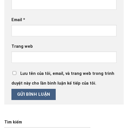
Email
*
Trang web
Lưu tên của tôi, email, và trang web trong trình
duyệt này cho lần bình luận kế tiếp của tôi.
Tìm kiếm