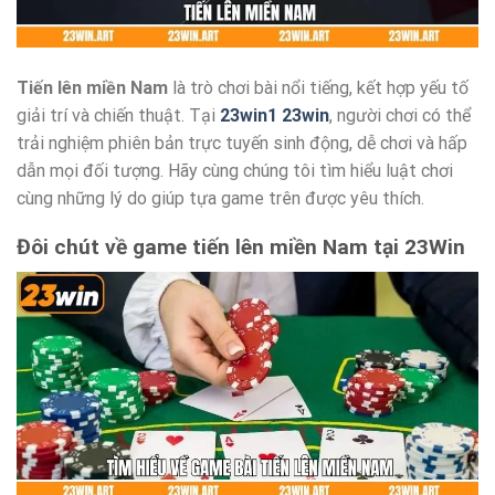
Tiến lên miền Nam
là trò chơi bài nổi tiếng, kết hợp yếu tố
giải trí và chiến thuật. Tại
23win1 23win
, người chơi có thể
trải nghiệm phiên bản trực tuyến sinh động, dễ chơi và hấp
dẫn mọi đối tượng. Hãy cùng chúng tôi tìm hiểu luật chơi
cùng những lý do giúp tựa game trên được yêu thích.
Đôi chút về game tiến lên miền Nam tại 23Win