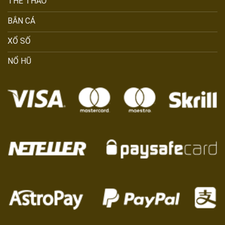
THỂ THAO
BẮN CÁ
XỔ SỐ
NỔ HŨ