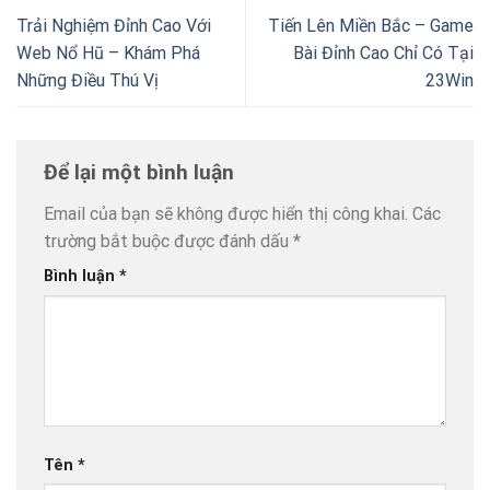
Trải Nghiệm Đỉnh Cao Với
Tiến Lên Miền Bắc – Game
Web Nổ Hũ – Khám Phá
Bài Đỉnh Cao Chỉ Có Tại
Những Điều Thú Vị
23Win
Để lại một bình luận
Email của bạn sẽ không được hiển thị công khai.
Các
trường bắt buộc được đánh dấu
*
Bình luận
*
Tên
*