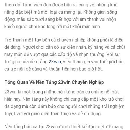
theo dõi từng viên đạn được bắn ra, cùng với những khả
năng đặc biệt mà mỗi loại cá mang lại. Không gian sống
động, màu sắc tươi sáng kết hợp với âm thanh vui nhộn
khiến người chơi khó lòng rời mắt khỏi màn hình.
Trở thành một tay bắn cá chuyên nghiệp không phải là điều
dễ dàng. Người chơi cần có sự kiên nhẫn, kỹ năng và cả chút
may mắn để vượt qua các cấp độ và nhận thưởng. Với sự
trợ giúp của nền tảng
23win
, việc tham gia vào thế giới bắn
cá trở nên dễ dàng và thuận tiện hơn bao giờ hết.
Tổng Quan Về Nền Tảng 23win Chuyên Nghiệp
23win là một trong những nền tảng bắn cá online nổi bật
hiện nay. Nền tảng này không chỉ cung cấp một kho trò chơi
đa dạng mà còn đảm bảo cho người chơi những trải nghiệm
tuyệt vời với giao diện thân thiện và dễ sử dụng.
Nền tảng bắn cá tại 23win được thiết kế đặc biệt để mang