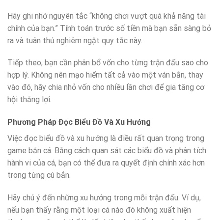
Hãy ghi nhớ nguyên tắc “không chơi vượt quá khả năng tài
chính của bạn.” Tính toán trước số tiền mà bạn sẵn sàng bỏ
ra và tuân thủ nghiêm ngặt quy tắc này.
Tiếp theo, bạn cần phân bổ vốn cho từng trận đấu sao cho
hợp lý. Không nên mạo hiểm tất cả vào một ván bắn, thay
vào đó, hãy chia nhỏ vốn cho nhiều lần chơi để gia tăng cơ
hội thắng lợi.
Phương Pháp Đọc Biểu Đồ Và Xu Hướng
Việc đọc biểu đồ và xu hướng là điều rất quan trọng trong
game bắn cá. Bằng cách quan sát các biểu đồ và phân tích
hành vi của cá, bạn có thể đưa ra quyết định chính xác hơn
trong từng cú bắn.
Hãy chú ý đến những xu hướng trong mỗi trận đấu. Ví dụ,
nếu bạn thấy rằng một loại cá nào đó không xuất hiện