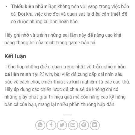
Thiếu kiên nhẫn
: Bạn không nên vội vàng trong việc bắn
cá. Đôi khi, việc chờ đợi và quan sát là điều cần thiết để
có được những cú bắn hoàn hảo.
Hãy ghi nhớ và tránh những sai lầm này để nâng cao khả
năng thắng lợi của mình trong game bắn cá.
Kết luận
Tổng hợp những điểm quan trọng nhất về trải nghiệm
bắn
cá liên minh
tại 23win, bài viết đã cung cấp cái nhìn sâu
sắc về cách chơi, chiến thuật và kinh nghiệm từ các cao thủ.
Hãy áp dụng các chiến lược đã chia sẻ để không chỉ có
những giây phút giải trí hiệu quả mà còn nâng cao kỹ năng
bắn cá của bạn, mang lại nhiều phần thưởng hấp dẫn.