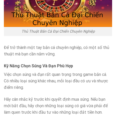
Thủ Thuật Bắn Cá Đại Chiến Chuyên Nghiệp
Để trở thành một tay bắn cá chuyên nghiệp, có một số thủ
thuật mà bạn cần nắm vững.
Kỹ Năng Chọn Súng Và Đạn Phù Hợp
Việc chọn súng và đạn rất quan trọng trong game bắn cá.
Có nhiều loại súng khác nhau, mỗi loại đều có ưu và nhược
điểm riêng.
Hãy cân nhắc kỹ trước khi quyết định mua súng. Nếu bạn
mới bắt đầu, hãy chọn những loại súng có giá vừa phải để
làm quen trước khi đầu tư vào những loại đắt tiền hơn.